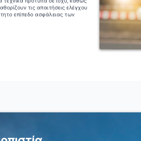
έα τεχνικά πρότυπα σε ισχύ, καθώς
 καθορίζουν τις απαιτήσεις ελέγχου
ίτητο επίπεδο ασφάλειας των
ιοπιστία